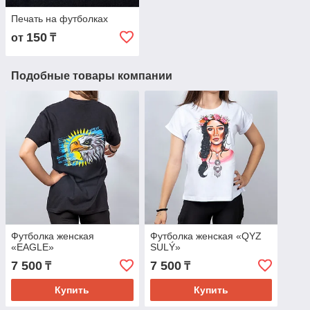
Печать на футболках
150
от
₸
Подобные товары компании
Футболка женская
Футболка женская «QYZ
«EAGLE»
SULÝ»
7 500
7 500
₸
₸
Купить
Купить