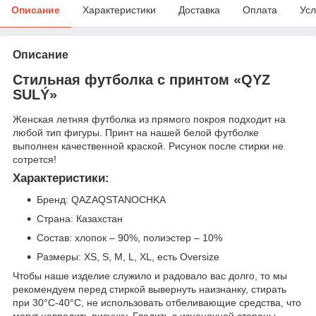
Описание
Характеристики
Доставка
Оплата
Усл
Описание
Стильная футболка с принтом «QYZ
SULÝ»
Женская летняя футболка из прямого покроя подходит на
любой тип фигуры. Принт на нашей белой футболке
выполнен качественной краской. Рисунок после стирки не
сотрется!
Характеристики:
Бренд: QAZAQSTANOCHKA
Страна: Казахстан
Состав: хлопок – 90%, полиэстер – 10%
Размеры: XS, S, M, L, XL, есть Oversize
Чтобы наше изделие служило и радовало вас долго, то мы
рекомендуем перед стиркой вывернуть наизнанку, стирать
при 30°С-40°С, не использовать отбеливающие средства, что