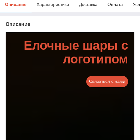
Описание
Характеристики
Доставка
Оплата
Усл
Описание
Елочные шары с
логотипом
Связаться с нами