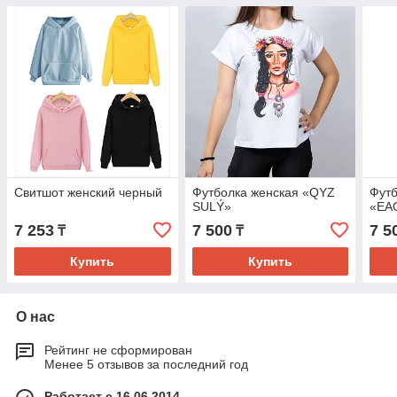
Свитшот женский черный
Футболка женская «QYZ
Футб
SULÝ»
«EA
7 253
7 500
7 5
₸
₸
Купить
Купить
О нас
Рейтинг не сформирован
Менее 5 отзывов за последний год
Работает с 16.06.2014