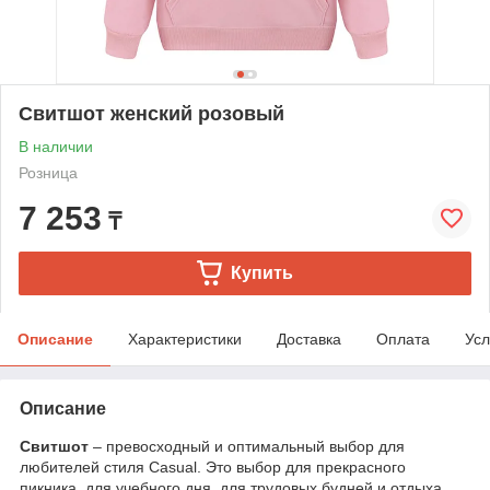
Свитшот женский розовый
В наличии
Розница
7 253
₸
Купить
Описание
Характеристики
Доставка
Оплата
Усл
Описание
Свитшот
– превосходный и оптимальный выбор для
любителей стиля Casual. Это выбор для прекрасного
пикника, для учебного дня, для трудовых будней и отдыха.